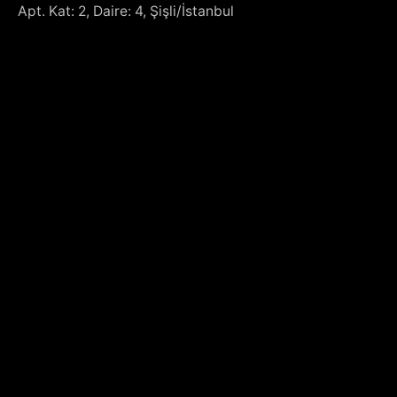
Apt.
Kat: 2, Daire: 4, Şişli/İstanbul
C Level Club bir
Marketing Türkiye
platformudur.
Marketing Türkiye LinkedIn bültenine abone olun….
Abone ol
KVKK kapsamında
bilgilendirme metnini
ve
açık rıza
beyanını
okudum ve anladım. Kişisel verilerimin metinlerde
belirtilen şekillerde işlenmesini onaylıyorum ve izin veriyorum.
Marketing Türkiye LinkedIn bültenine abone olun….