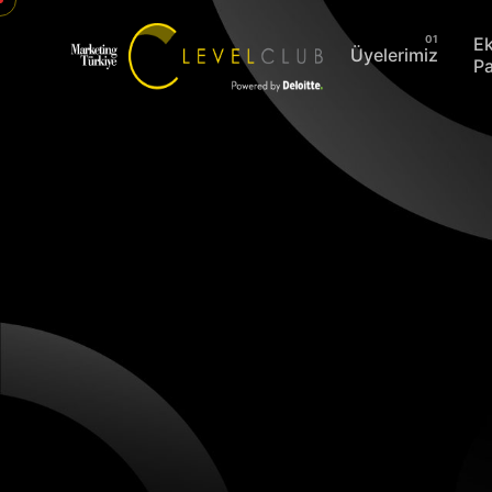
E
Üyelerimiz
Pa