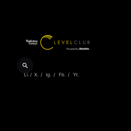
Li.
/
X.
/
Ig.
/
Fb.
/
Yt.