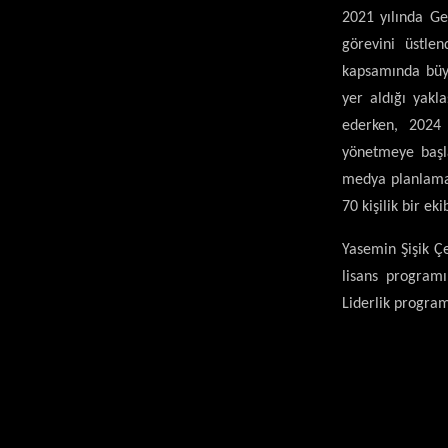
2021 yılında Ge
görevini üstle
kapsamında büyü
yer aldığı yakl
ederken, 2024 
yönetmeye başla
medya planlama 
70 kişilik bir ek
Yasemin Şişik Ç
lisans program
Liderlik program