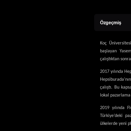
Özgeçmiş
Koç Üniversite
başlayan Yasem
çalıştıktan son
2017 yılında Hep
Hepsiburada’nın 
çalıştı. Bu kap
lokal pazarlama
2019 yılında F
Türkiye’deki pa
ülkelerde yeni p