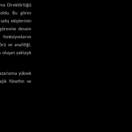
ama Direktörlüğü
 oldu. Bu görev
atış ekiplerinin
u görevine devam
fonksiyonlarını
rü ve analitiği,
 oluşan yaklaşık
Pazarlama yüksek
ejik Yönetim ve