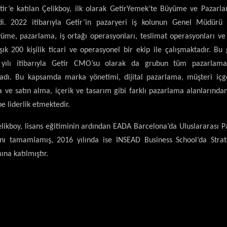
tir’e katılan Çelikboy, ilk olarak GetirYemek’te Büyüme ve Pazarl
ndi. 2022 itibarıyla Getir’in pazaryeri iş kolunun Genel Müdürü
me, pazarlama, iş ortağı operasyonları, teslimat operasyonları ve s
aşık 200 kişilik ticari ve operasyonel bir ekip ile çalışmaktadır. B
yılı itibarıyla Getir CMO’su olarak da grubun tüm pazarlama 
dı. Bu kapsamda marka yönetimi, dijital pazarlama, müşteri içgö
ve satın alma, içerik ve tasarım gibi farklı pazarlama alanlarından
ibe liderlik etmektedir.
elikboy, lisans eğitiminin ardından EADA Barcelona’da Uluslararası 
ını tamamlamış, 2016 yılında ise INSEAD Business School’da Strat
ına katılmıştır.