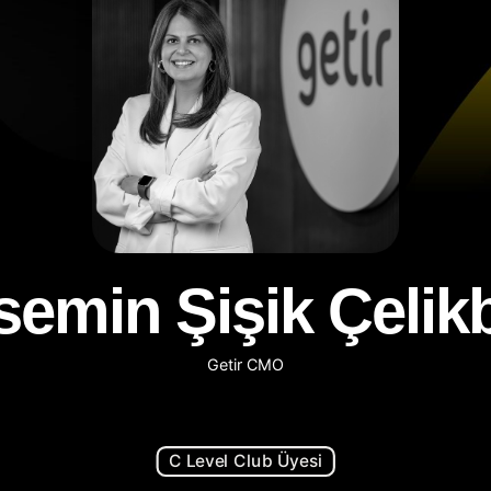
semin Şişik Çelik
Getir CMO
C Level Club Üyesi