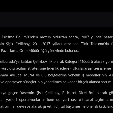
si İşletme Bölümü’nden mezun olduktan sonra, 2007 yılında pazar
in Şişik Çelikboy, 2011-2017 yılları arasında Türk Telekom’da fa
ra Pazarlama Grup Müdürlüğü görevinde bulundu.
siburada’ya katılan Çelikboy, ilk olarak Kategori Müdürü olarak göre
yurt dışı açılım stratejisine liderlik ederek Uluslararası Genişleme
samda Avrupa, MENA ve CIS bölgelerine yönelik iş modellerinin k
 ve operasyon süreçlerinin yönetilmesine kadar birçok alanda sorumlu
lo’ya geçen Yasemin Şişik Çelikboy, E-ticaret Direktörü olarak g
zar yerleri operasyonlarını hem de yurt dışı e-ticaret açılımlarını
latformlar devreye alarak şirketin dijital büyümesine önemli katkılar