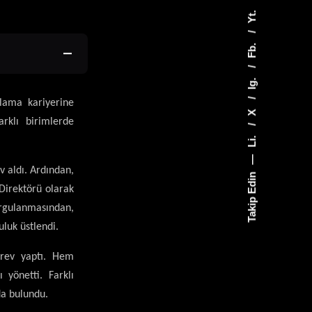
Yt.
Fb.
Ig.
lama kariyerine
X
rklı birimlerde
Li.
—
v aldı. Ardından,
Takip Edin
 Direktörü olarak
urgulanmasından,
luk üstlendi.
örev yaptı. Hem
 yönetti. Farklı
da bulundu.