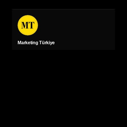
Marketing Türkiye
Li.
/
X.
/
Ig.
/
Fb.
/
Yt.
Rota Yayın Yapım Tanıtım Ticaret Limited Şirketi