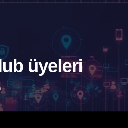
lub üyeleri
…