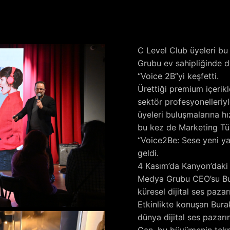
C Level Club üyeleri b
Grubu ev sahipliğinde d
“Voice 2B”yi keşfetti.
Ürettiği premium içerikl
sektör profesyonelleriy
üyeleri buluşmalarına h
bu kez de Marketing Tü
“Voice2Be: Sese yeni ya
geldi.
4 Kasım’da Kanyon’daki J
Medya Grubu CEO’su Bura
küresel dijital ses pazar
Etkinlikte konuşan Bura
dünya dijital ses pazarı
Can, bu büyümenin tekno