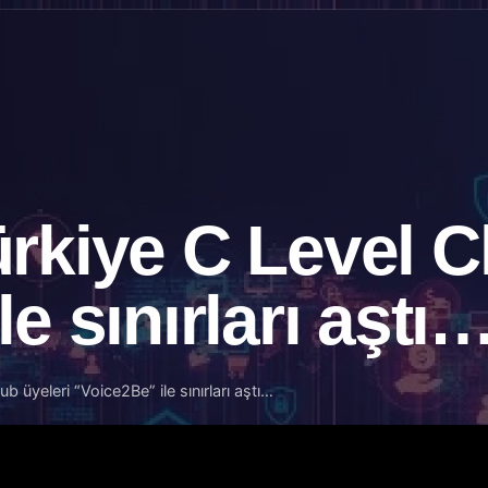
rkiye C Level C
e sınırları aştı
b üyeleri “Voice2Be” ile sınırları aştı…