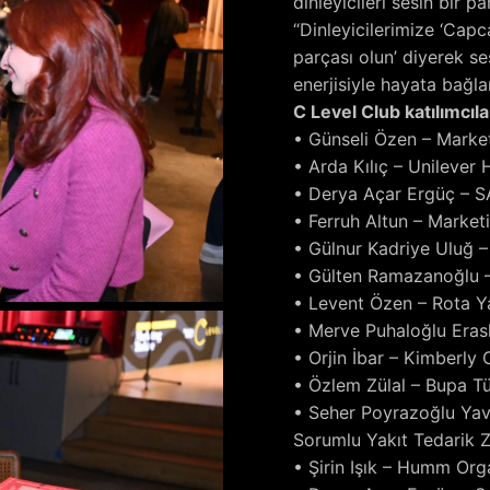
dinleyicileri sesin bir p
“Dinleyicilerimize ‘Capc
parçası olun’ diyerek se
enerjisiyle hayata bağla
C Level Club katılımcıla
• Günseli Özen – Marke
• Arda Kılıç – Unilever
• Derya Açar Ergüç – SA
• Ferruh Altun – Marke
• Gülnur Kadriye Uluğ
• Gülten Ramazanoğlu 
• Levent Özen – Rota Y
• Merve Puhaloğlu Eras
• Orjin İbar – Kimberly
• Özlem Zülal – Bupa 
• Seher Poyrazoğlu Yavu
Sorumlu Yakıt Tedarik Z
• Şirin Işık – Humm Or