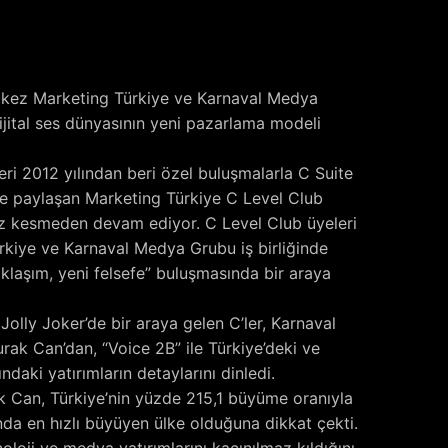
u kez Marketing Türkiye ve Karnaval Medya
ijital ses dünyasının yeni pazarlama modeli
eri 2012 yılından beri özel buluşmalarla C Suite
le paylaşan Marketing Türkiye C Level Club
ız kesmeden devam ediyor. C Level Club üyeleri
rkiye ve Karnaval Medya Grubu iş birliğinde
klaşım, yeni felsefe” buluşmasında bir araya
olly Joker’de bir araya gelen C’ler, Karnaval
k Can’dan, “Voice 2B” ile Türkiye’deki ve
ındaki yatırımların detaylarını dinledi.
k Can, Türkiye’nin yüzde 215,1 büyüme oranıyla
nda en hızlı büyüyen ülke olduğuna dikkat çekti.
loji ve medya yatırımlarını kaçınılmaz kıldığını