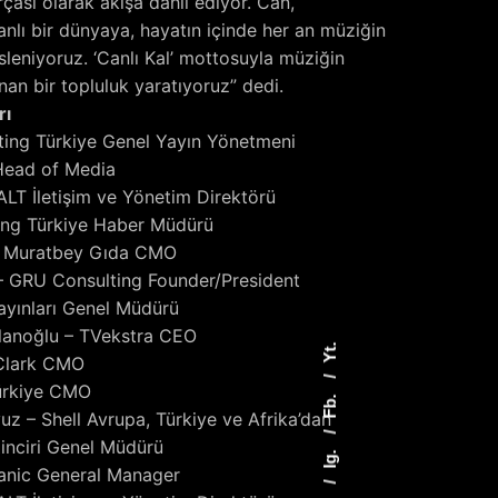
arçası olarak akışa dahil ediyor. Can,
anlı bir dünyaya, hayatın içinde her an müziğin
sleniyoruz. ‘Canlı Kal’ mottosuyla müziğin
nan bir topluluk yaratıyoruz” dedi.
rı
ting Türkiye Genel Yayın Yönetmeni
 Head of Media
LT İletişim ve Yönetim Direktörü
ting Türkiye Haber Müdürü
 – Muratbey Gıda CMO
– GRU Consulting Founder/President
ayınları Genel Müdürü
lanoğlu – TVekstra CEO
Yt.
 Clark CMO
Türkiye CMO
Fb.
z – Shell Avrupa, Türkiye ve Afrika’dan
inciri Genel Müdürü
Ig.
ganic General Manager