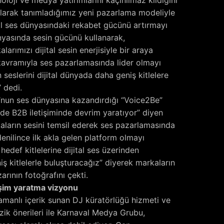
olarak tanımladığımız yeni pazarlama modeliyle
tal ses dünyasındaki rekabet gücünü artırmayı
nyasında sesin gücünü kullanarak,
alarımızı dijital sesin enerjisiyle bir araya
 kavramıyla ses pazarlamasında lider olmayı
 seslerini dijital dünyada daha geniş kitlelere
 dedi.
nun ses dünyasına kazandırdığı “Voice2Be”
e B2B iletişiminde devrim yaratıyor” diyen
aların sesini temsil ederek ses pazarlamasında
 denilince ilk akla gelen platform olmayı
hedef kitlelerine dijital ses üzerinden
iş kitlelerle buluşturacağız” diyerek markaların
arının fotoğrafını çekti.
eşim yaratma vizyonu
zamanlı içerik sunan DJ küratörlüğü hizmeti ve
ik önerileri ile Karnaval Medya Grubu,