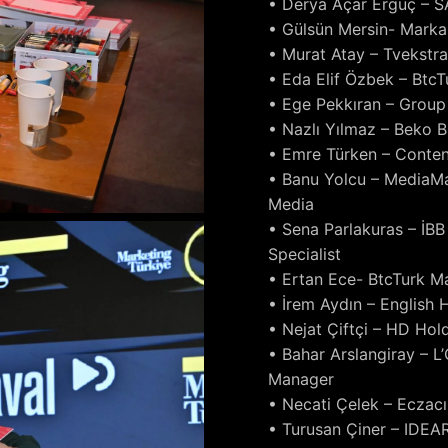
• Derya Açar Ergüç – SA
• Gülsün Mersin- Mark
• Murat Atay – Tvekstr
• Eda Elif Özbek – Btc
• Ege Pekkıran – Grou
• Nazlı Yılmaz – Beko 
• Emre Türken – Conte
• Banu Yolcu – MediaM
Media
• Sena Parlakuras – İB
Specialist
• Ertan Ece- BtcTurk 
• İrem Aydın – Englis
• Nejat Çiftçi – HD Ho
• Bahar Arslangiray – L’
Manager
• Necati Çelek – Eczacı
• Turusan Çiner – IDEA