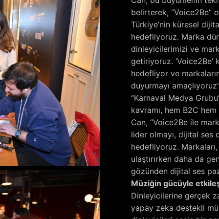
belirterek, “Voice2Be” 
Türkiye’nin küresel diji
hedefliyoruz. Marka dü
dinleyicilerimizi ve mark
getiriyoruz. ‘Voice2Be’
hedefliyor ve markaların
duyurmayı amaçlıyoruz”
“Karnaval Medya Grubu’
kavramı, hem B2C hem d
Can, “Voice2Be ile mark
lider olmayı, dijital ses
hedefliyoruz. Markaları, 
ulaştırırken daha da gen
gözünden dijital ses paz
Müziğin gücüyle etkil
Dinleyicilerine gerçek 
yapay zeka destekli müz