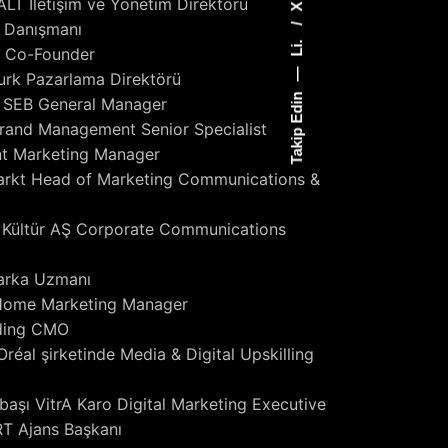
LT İletişim ve Yönetim Direktörü
X
a Danışmanı
Li.
a Co-Founder
—
Turk Pazarlama Direktörü
Takip Edin
p SEB General Manager
Brand Management Senior Specialist
nt Marketing Manager
arkt Head of Marketing Communications &
B Kültür AŞ Corporate Communications
Marka Uzmanı
h Home Marketing Manager
lding CMO
Oréal şirketinde Media & Digital Upskilling
başı VitrA Karo Digital Marketing Executive
RT Ajans Başkanı