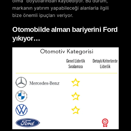
olma” boyutlarından kaybediyor. Bu durum,
markanın yatırım yapabileceği alanlarla ilgili
bize önemli ipuçları veriyor.
Otomobilde alman bariyerini Ford
yıkıyor…